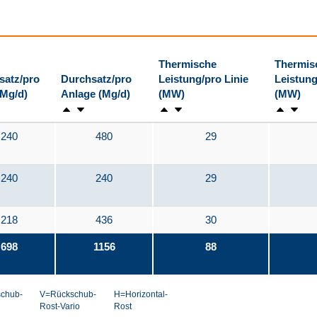
Thermische
Thermis
satz/pro
Durchsatz/pro
Leistung/pro Linie
Leistung
(Mg/d)
Anlage (Mg/d)
(MW)
(MW)
240
480
29
240
240
29
218
436
30
698
1156
88
chub-
V=Rückschub-
H=Horizontal-
Rost-Vario
Rost