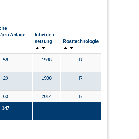
che
/pro Anlage
Inbetrieb-
setzung
Rosttechnologie
58
1988
R
29
1988
R
60
2014
R
147