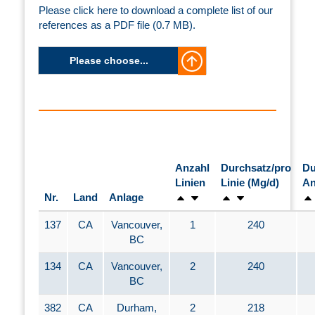
Please click here to download a complete list of our
references as a PDF file (0.7 MB).
Please choose...
Anzahl
Durchsatz/pro
Du
Linien
Linie (Mg/d)
An
Nr.
Land
Anlage
137
CA
Vancouver,
1
240
BC
134
CA
Vancouver,
2
240
BC
382
CA
Durham,
2
218