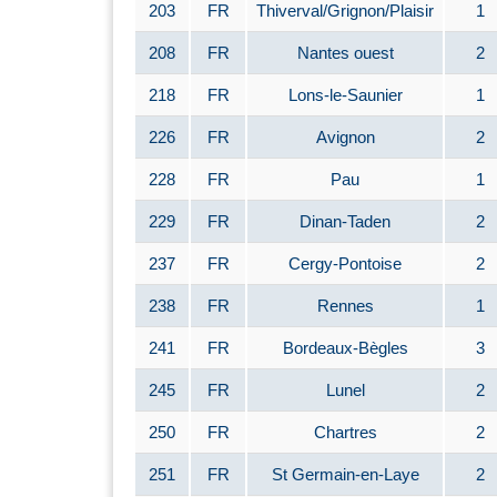
203
FR
Thiverval/Grignon/Plaisir
1
208
FR
Nantes ouest
2
218
FR
Lons-le-Saunier
1
226
FR
Avignon
2
228
FR
Pau
1
229
FR
Dinan-Taden
2
237
FR
Cergy-Pontoise
2
238
FR
Rennes
1
241
FR
Bordeaux-Bègles
3
245
FR
Lunel
2
250
FR
Chartres
2
251
FR
St Germain-en-Laye
2