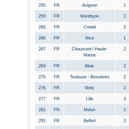
255
FR
Avignon
1
259
FR
Monthyon
2
265
FR
Creteil
2
266
FR
Nice
1
267
FR
Chaumont / Haute-
2
Marne
269
FR
Blois
2
275
FR
Toulouse - Bessières
2
276
FR
Metz
2
277
FR
Lille
3
282
FR
Melun
2
291
FR
Belfort
2