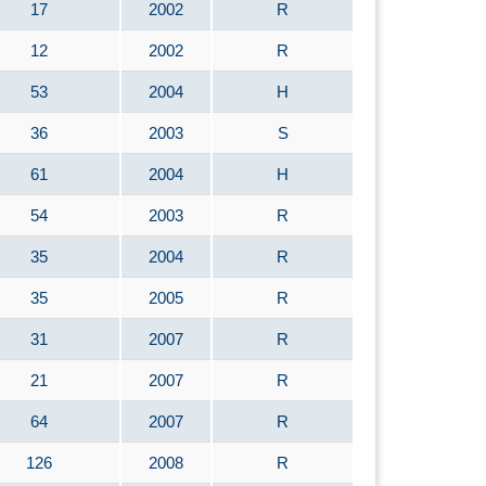
17
2002
R
12
2002
R
53
2004
H
36
2003
S
61
2004
H
54
2003
R
35
2004
R
35
2005
R
31
2007
R
21
2007
R
64
2007
R
126
2008
R