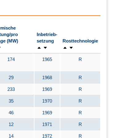
rmische
tung/pro
Inbetrieb-
age (MW)
setzung
Rosttechnologie
174
1965
R
29
1968
R
233
1969
R
35
1970
R
46
1969
R
12
1971
R
14
1972
R