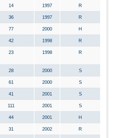
14
1997
R
36
1997
R
77
2000
H
42
1998
R
23
1998
R
28
2000
S
61
2000
S
41
2001
S
111
2001
S
44
2001
H
31
2002
R