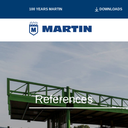
100 YEARS MARTIN
DOWNLOADS
References