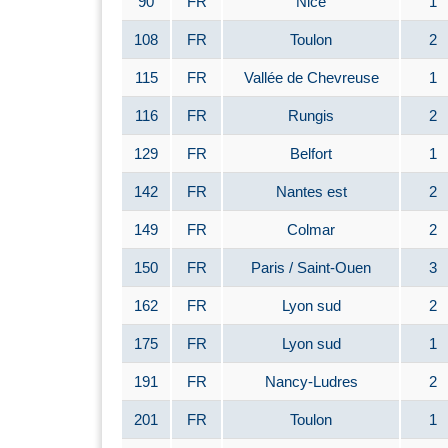
90
FR
Nice
1
108
FR
Toulon
2
115
FR
Vallée de Chevreuse
1
116
FR
Rungis
2
129
FR
Belfort
1
142
FR
Nantes est
2
149
FR
Colmar
2
150
FR
Paris / Saint-Ouen
3
162
FR
Lyon sud
2
175
FR
Lyon sud
1
191
FR
Nancy-Ludres
2
201
FR
Toulon
1