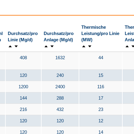
Thermische
The
hl
Durchsatz/pro
Durchsatz/pro
Leistung/pro Linie
Leis
n
Linie (Mg/d)
Anlage (Mg/d)
(MW)
Anl
408
1632
44
120
240
15
1200
2400
116
144
288
17
216
432
23
120
120
12
120
120
14