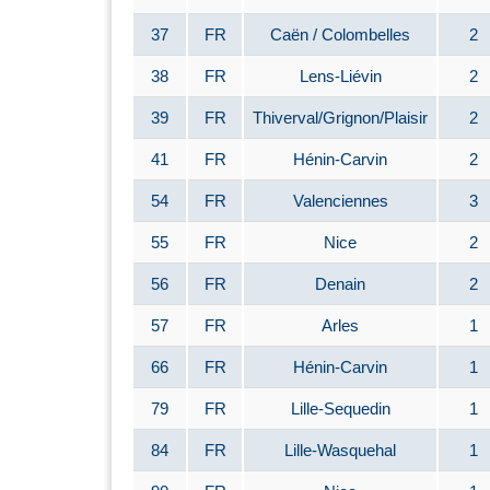
37
FR
Caën / Colombelles
2
38
FR
Lens-Liévin
2
39
FR
Thiverval/Grignon/Plaisir
2
41
FR
Hénin-Carvin
2
54
FR
Valenciennes
3
55
FR
Nice
2
56
FR
Denain
2
57
FR
Arles
1
66
FR
Hénin-Carvin
1
79
FR
Lille-Sequedin
1
84
FR
Lille-Wasquehal
1