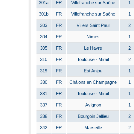
301a
FR
Villefranche sur Saône
1
301b
FR
Villefranche sur Saône
1
303
FR
Villers Saint Paul
2
304
FR
Nîmes
1
305
FR
Le Havre
2
310
FR
Toulouse - Mirail
2
319
FR
Est Anjou
1
330
FR
Châlons en Champagne
1
331
FR
Toulouse - Mirail
1
337
FR
Avignon
1
338
FR
Bourgoin Jallieu
2
342
FR
Marseille
2