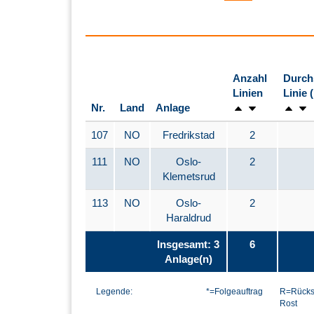
Anzahl
Durch
Linien
Linie 
Nr.
Land
Anlage
107
NO
Fredrikstad
2
111
NO
Oslo-
2
Klemetsrud
113
NO
Oslo-
2
Haraldrud
Insgesamt: 3
6
Anlage(n)
Legende:
*=Folgeauftrag
R=Rücks
Rost