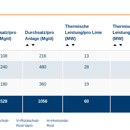
Thermische
Thermis
satz/pro
Durchsatz/pro
Leistung/pro Linie
Leistung
(Mg/d)
Anlage (Mg/d)
(MW)
(MW)
108
216
13
240
480
28
180
360
19
528
1056
60
chub-
V=Rückschub-
H=Horizontal-
Rost-Vario
Rost