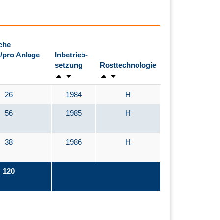
che
/pro Anlage
Inbetrieb-
setzung
Rosttechnologie
26
1984
H
56
1985
H
38
1986
H
120