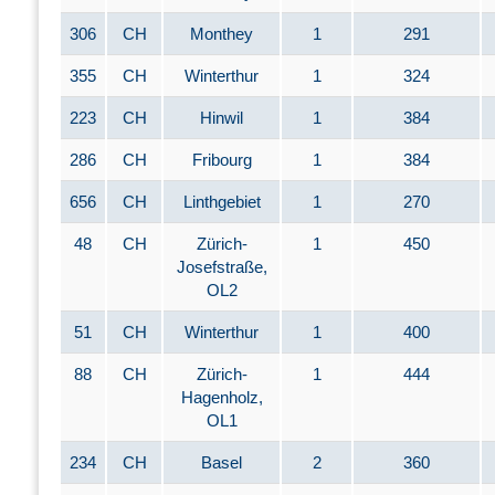
306
CH
Monthey
1
291
355
CH
Winterthur
1
324
223
CH
Hinwil
1
384
286
CH
Fribourg
1
384
656
CH
Linthgebiet
1
270
48
CH
Zürich-
1
450
Josefstraße,
OL2
51
CH
Winterthur
1
400
88
CH
Zürich-
1
444
Hagenholz,
OL1
234
CH
Basel
2
360