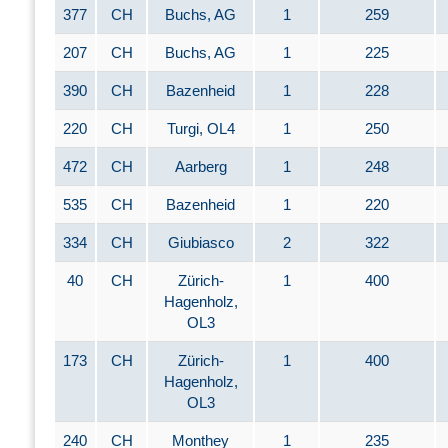
377
CH
Buchs, AG
1
259
207
CH
Buchs, AG
1
225
390
CH
Bazenheid
1
228
220
CH
Turgi, OL4
1
250
472
CH
Aarberg
1
248
535
CH
Bazenheid
1
220
334
CH
Giubiasco
2
322
40
CH
Zürich-
1
400
Hagenholz,
OL3
173
CH
Zürich-
1
400
Hagenholz,
OL3
240
CH
Monthey
1
235