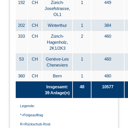
192
CH
Zürich-
1
449
Josefstrasse,
OL1
202
CH
Winterthur
1
384
333
CH
Zürich-
2
460
Hagenholz,
2K1/2K3
53
CH
Genève-Les
1
460
Cheneviers
360
CH
Bern
1
480
Insgesamt:
48
10577
39 Anlage(n)
Legende:
*=Folgeauftrag
R=Rückschub-Rost