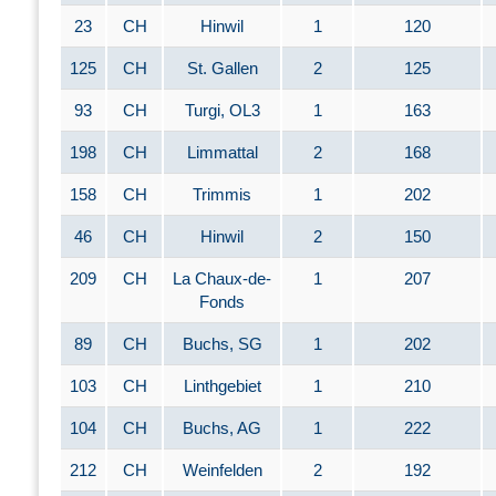
23
CH
Hinwil
1
120
125
CH
St. Gallen
2
125
93
CH
Turgi, OL3
1
163
198
CH
Limmattal
2
168
158
CH
Trimmis
1
202
46
CH
Hinwil
2
150
209
CH
La Chaux-de-
1
207
Fonds
89
CH
Buchs, SG
1
202
103
CH
Linthgebiet
1
210
104
CH
Buchs, AG
1
222
212
CH
Weinfelden
2
192