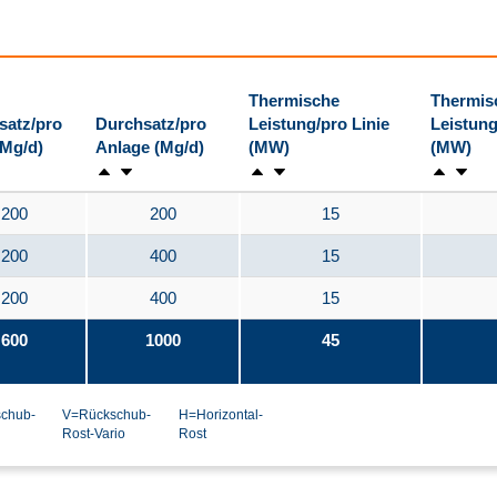
Thermische
Thermis
satz/pro
Durchsatz/pro
Leistung/pro Linie
Leistung
(Mg/d)
Anlage (Mg/d)
(MW)
(MW)
200
200
15
200
400
15
200
400
15
600
1000
45
chub-
V=Rückschub-
H=Horizontal-
Rost-Vario
Rost