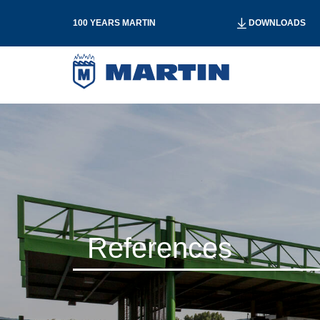
100 YEARS MARTIN
DOWNLOADS
References