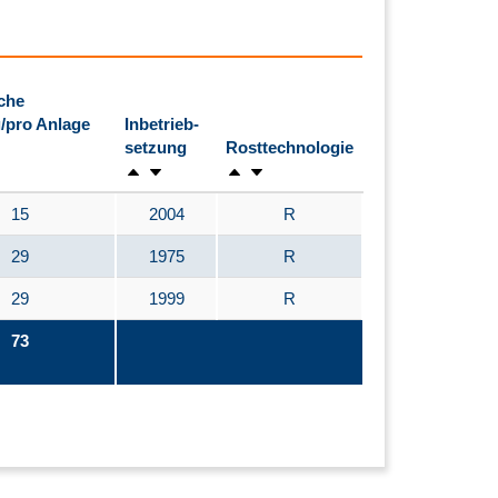
che
/pro Anlage
Inbetrieb-
setzung
Rosttechnologie
15
2004
R
29
1975
R
29
1999
R
73