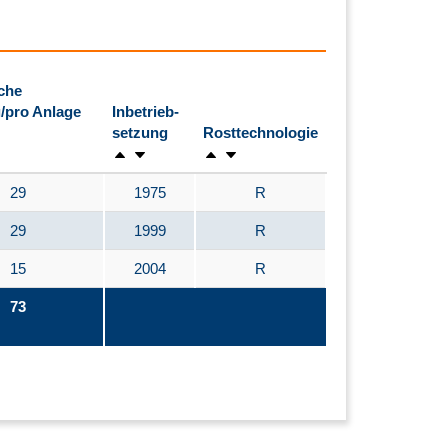
che
/pro Anlage
Inbetrieb-
setzung
Rosttechnologie
29
1975
R
29
1999
R
15
2004
R
73