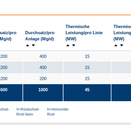
Thermische
Thermis
satz/pro
Durchsatz/pro
Leistung/pro Linie
Leistung
(Mg/d)
Anlage (Mg/d)
(MW)
(MW)
200
400
15
200
400
15
200
200
15
600
1000
45
chub-
V=Rückschub-
H=Horizontal-
Rost-Vario
Rost