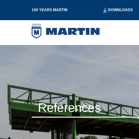
100 YEARS MARTIN
DOWNLOADS
References