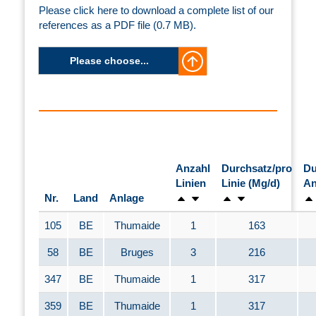
Please click here to download a complete list of our
references as a PDF file (0.7 MB).
Please choose...
Anzahl
Durchsatz/pro
Du
Linien
Linie (Mg/d)
An
Nr.
Land
Anlage
105
BE
Thumaide
1
163
58
BE
Bruges
3
216
347
BE
Thumaide
1
317
359
BE
Thumaide
1
317