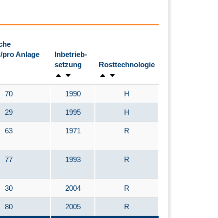
che
/pro Anlage
Inbetrieb-
setzung
Rosttechnologie
70
1990
H
29
1995
H
63
1971
R
77
1993
R
30
2004
R
80
2005
R