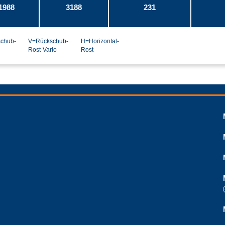
1988
3188
231
chub-
V=Rückschub-
H=Horizontal-
Rost-Vario
Rost