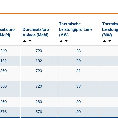
Thermische
Thermis
satz/pro
Durchsatz/pro
Leistung/pro Linie
Leistung
(Mg/d)
Anlage (Mg/d)
(MW)
(MW)
240
720
23
192
192
29
360
720
31
360
720
38
260
260
30
576
576
80