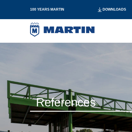
100 YEARS MARTIN
DOWNLOADS
References