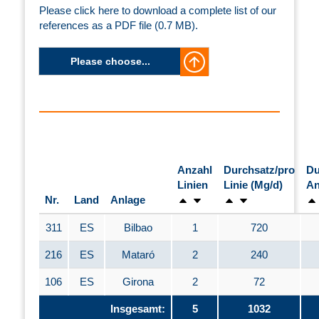
Please click here to download a complete list of our
references as a PDF file (0.7 MB).
Please choose...
Anzahl
Durchsatz/pro
Du
Linien
Linie (Mg/d)
An
Nr.
Land
Anlage
311
ES
Bilbao
1
720
216
ES
Mataró
2
240
106
ES
Girona
2
72
Insgesamt:
5
1032