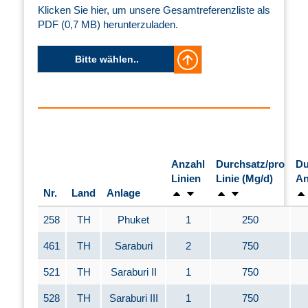
Klicken Sie hier, um unsere Gesamtreferenzliste als
PDF (0,7 MB) herunterzuladen.
Bitte wählen..
Anzahl
Durchsatz/pro
Du
Linien
Linie (Mg/d)
An
Nr.
Land
Anlage
258
TH
Phuket
1
250
461
TH
Saraburi
2
750
521
TH
Saraburi II
1
750
528
TH
Saraburi III
1
750