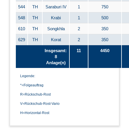
544
TH
Saraburi IV
1
750
548
TH
Krabi
1
500
610
TH
Songkhla
2
350
629
TH
Korat
2
350
Insgesamt:
11
4450
8
Anlage(n)
Legende:
*=Folgeauftrag
R=Rückschub-Rost
V=Rückschub-Rost-Vario
H=Horizontal-Rost