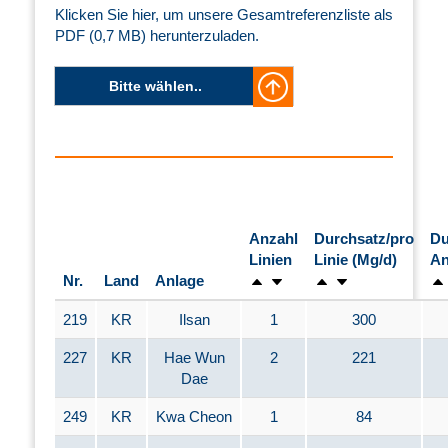
Klicken Sie hier, um unsere Gesamtreferenzliste als
PDF (0,7 MB) herunterzuladen.
Bitte wählen..
Anzahl
Durchsatz/pro
Du
Linien
Linie (Mg/d)
An
Nr.
Land
Anlage
219
KR
Ilsan
1
300
227
KR
Hae Wun
2
221
Dae
249
KR
Kwa Cheon
1
84