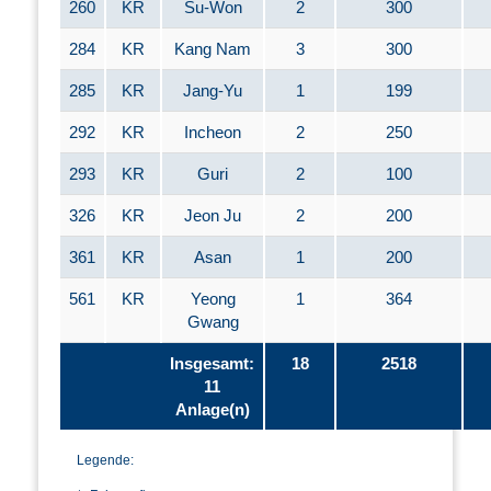
260
KR
Su-Won
2
300
284
KR
Kang Nam
3
300
285
KR
Jang-Yu
1
199
292
KR
Incheon
2
250
293
KR
Guri
2
100
326
KR
Jeon Ju
2
200
361
KR
Asan
1
200
561
KR
Yeong
1
364
Gwang
Insgesamt:
18
2518
11
Anlage(n)
Legende: