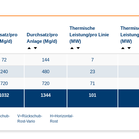
Thermische
Thermis
satz/pro
Durchsatz/pro
Leistung/pro Linie
Leistung
(Mg/d)
Anlage (Mg/d)
(MW)
(MW)
72
144
7
240
480
23
720
720
71
1032
1344
101
chub-
V=Rückschub-
H=Horizontal-
Rost-Vario
Rost