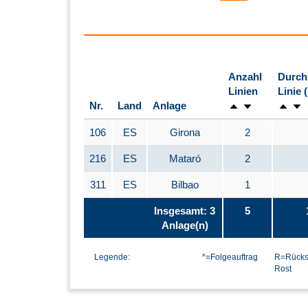
Anzahl
Durch
Linien
Linie 
Nr.
Land
Anlage
106
ES
Girona
2
216
ES
Mataró
2
311
ES
Bilbao
1
Insgesamt: 3
5
Anlage(n)
Legende:
*=Folgeauftrag
R=Rücks
Rost