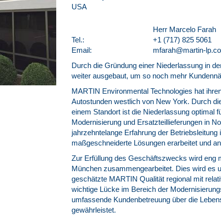
USA
Herr Marcelo Farah
Tel.:
+1 (717) 825 5061
Email:
mfarah@martin-lp.c
Durch die Gründung einer Niederlassung in d
weiter ausgebaut, um so noch mehr Kundennä
MARTIN Environmental Technologies hat ihren 
Autostunden westlich von New York. Durch di
einem Standort ist die Niederlassung optimal f
Modernisierung und Ersatzteillieferungen in N
jahrzehntelange Erfahrung der Betriebsleitun
maßgeschneiderte Lösungen erarbeitet und an
Zur Erfüllung des Geschäftszwecks wird eng
München zusammengearbeitet. Dies wird es un
geschätzte MARTIN Qualität regional mit rela
wichtige Lücke im Bereich der Modernisierung
umfassende Kundenbetreuung über die Lebens
gewährleistet.