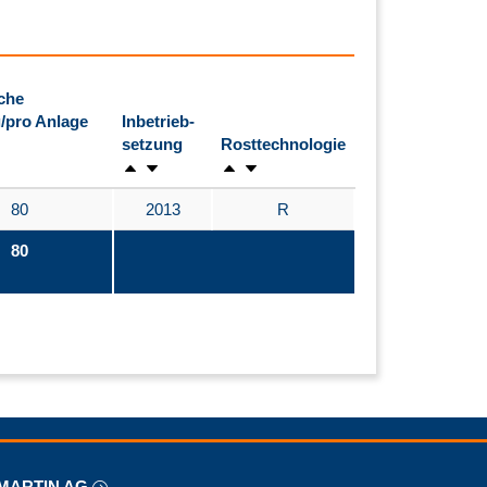
che
/pro Anlage
Inbetrieb-
setzung
Rosttechnologie
80
2013
R
80
MARTIN AG