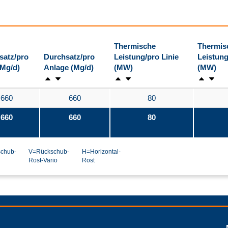
Thermische
Thermis
satz/pro
Durchsatz/pro
Leistung/pro Linie
Leistung
(Mg/d)
Anlage (Mg/d)
(MW)
(MW)
660
660
80
660
660
80
chub-
V=Rückschub-
H=Horizontal-
Rost-Vario
Rost