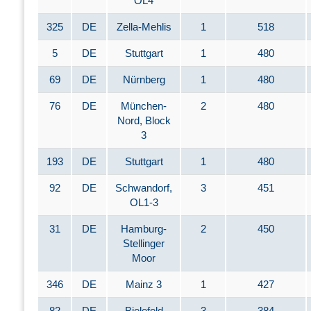
OL4
325
DE
Zella-Mehlis
1
518
5
DE
Stuttgart
1
480
69
DE
Nürnberg
1
480
76
DE
München-
2
480
Nord, Block
3
193
DE
Stuttgart
1
480
92
DE
Schwandorf,
3
451
OL1-3
31
DE
Hamburg-
2
450
Stellinger
Moor
346
DE
Mainz 3
1
427
82
DE
Bielefeld
3
384