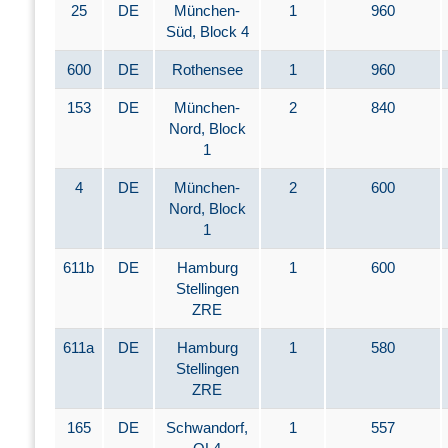
25
DE
München-
1
960
Süd, Block 4
600
DE
Rothensee
1
960
153
DE
München-
2
840
Nord, Block
1
4
DE
München-
2
600
Nord, Block
1
611b
DE
Hamburg
1
600
Stellingen
ZRE
611a
DE
Hamburg
1
580
Stellingen
ZRE
165
DE
Schwandorf,
1
557