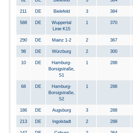
211
DE
Bielefeld
3
384
588
DE
Wuppertal
1
370
Linie K15
290
DE
Mainz 1-2
2
367
98
DE
Würzburg
2
300
10
DE
Hamburg-
1
288
Borsigstraße,
S1
68
DE
Hamburg-
1
288
Borsigstraße,
S2
186
DE
Augsburg
3
288
213
DE
Ingolstadt
2
288
147
DE
Coburg
2
264