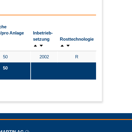
che
/pro Anlage
Inbetrieb-
setzung
Rosttechnologie
50
2002
R
50
MARTIN AG