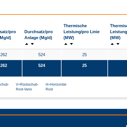
Thermische
Thermis
satz/pro
Durchsatz/pro
Leistung/pro Linie
Leistung
(Mg/d)
Anlage (Mg/d)
(MW)
(MW)
262
524
25
262
524
25
chub-
V=Rückschub-
H=Horizontal-
Rost-Vario
Rost