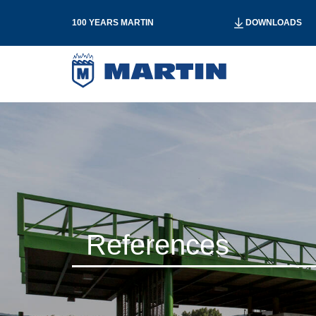
100 YEARS MARTIN
DOWNLOADS
References