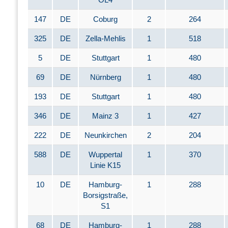
147
DE
Coburg
2
264
325
DE
Zella-Mehlis
1
518
5
DE
Stuttgart
1
480
69
DE
Nürnberg
1
480
193
DE
Stuttgart
1
480
346
DE
Mainz 3
1
427
222
DE
Neunkirchen
2
204
588
DE
Wuppertal
1
370
Linie K15
10
DE
Hamburg-
1
288
Borsigstraße,
S1
68
DE
Hamburg-
1
288