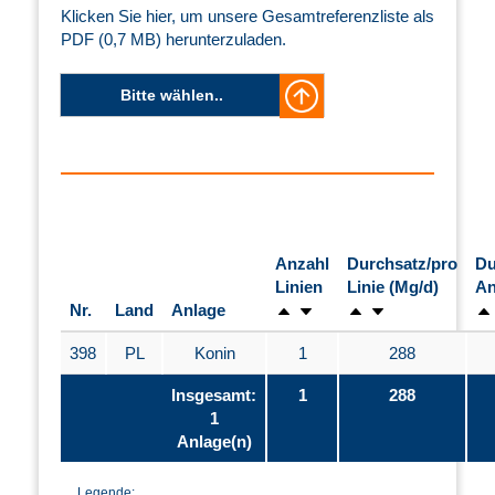
Klicken Sie hier, um unsere Gesamtreferenzliste als
PDF (0,7 MB) herunterzuladen.
Bitte wählen..
Anzahl
Durchsatz/pro
Du
Linien
Linie (Mg/d)
An
Nr.
Land
Anlage
398
PL
Konin
1
288
Insgesamt:
1
288
1
Anlage(n)
Legende: