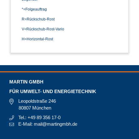
*=Folgeauftrag
R=Rückschub-Rost
V=Rückschub-Rost-Vario
H=Horizontal-Rost
MARTIN GMBH
FÜR UMWELT- UND ENERGIETECHNIK
Leopoldstraße 246
80807 München
Tel.: +49 89 356 17-0
E-Mail: mail@martingmbh.de