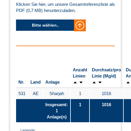
Klicken Sie hier, um unsere Gesamtreferenzliste als
PDF (0,7 MB) herunterzuladen.
Bitte wählen..
Anzahl
Durchsatz/pro
Du
Linien
Linie (Mg/d)
An
Nr.
Land
Anlage
531
AE
Sharjah
1
1016
Insgesamt:
1
1016
1
Anlage(n)
Legende: