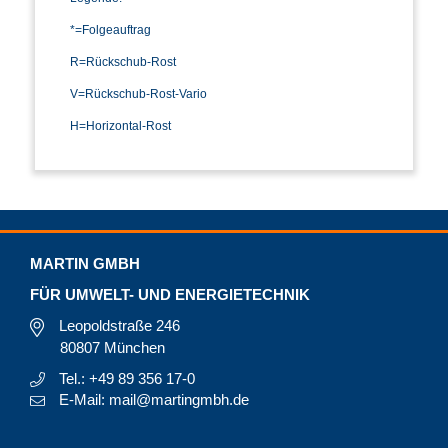
*=Folgeauftrag
R=Rückschub-Rost
V=Rückschub-Rost-Vario
H=Horizontal-Rost
MARTIN GMBH
FÜR UMWELT- UND ENERGIETECHNIK
Leopoldstraße 246
80807 München
Tel.: +49 89 356 17-0
E-Mail: mail@martingmbh.de