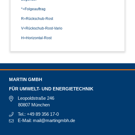
*=Folgeauftrag
R=Rückschub-Rost
V=Rückschub-Rost-Vario
H=Horizontal-Rost
MARTIN GMBH
FÜR UMWELT- UND ENERGIETECHNIK
Leopoldstraße 246
80807 München
Tel.: +49 89 356 17-0
E-Mail: mail@martingmbh.de