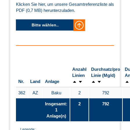
Klicken Sie hier, um unsere Gesamtreferenzliste als
PDF (0,7 MB) herunterzuladen.
Bitte wählen..
Anzahl
Durchsatz/pro
Du
Linien
Linie (Mg/d)
An
Nr.
Land
Anlage
362
AZ
Baku
2
792
Insgesamt:
2
792
1
Anlage(n)
Legende: